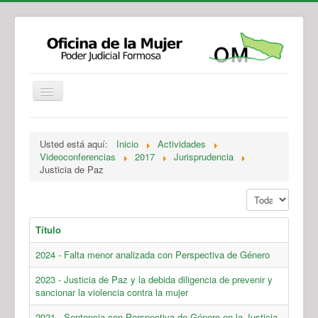
Institucional
Actividades
Jurisprudencia
Usted está aquí:
Inicio
Actividades
Legislación
Novedades
Videoconferencias
2017
Jurisprudencia
Justicia de Paz
Recursos y Servicios de Atención
Contacto
Mostrar #
Título
2024 - Falta menor analizada con Perspectiva de Género
2023 - Justicia de Paz y la debida diligencia de prevenir y
sancionar la violencia contra la mujer
2021 - Sentencia con Perspectiva de Género en la Justicia