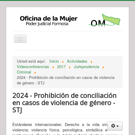
Institucional
Actividades
Jurisprudencia
Usted está aquí:
Inicio
Actividades
Legislación
Novedades
Videoconferencias
2017
Jurisprudencia
Criminal
Recursos y Servicios de Atención
Contacto
2024 - Prohibición de conciliación en casos de violencia
de género - STJ
2024 - Prohibición de conciliación
en casos de violencia de género -
STJ
Estándares internacionales: Derecho a la vida sin
violencia; violencia física, psicológica, simbólica e