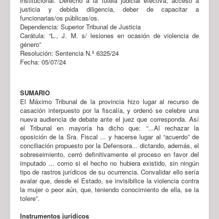
institucional. Derecho a la tutela judicial efectiva; acceso a
justicia y debida diligencia, deber de capacitar a
funcionarias/os públicas/os.
Dependencia: Superior Tribunal de Justicia
Carátula: “L., J. M. s/ lesiones en ocasión de violencia de
género”
Resolución: Sentencia N.º 6325/24
Fecha: 05/07/24
SUMARIO
El Máximo Tribunal de la provincia hizo lugar al recurso de
casación interpuesto por la fiscalía, y ordenó se celebre una
nueva audiencia de debate ante el juez que corresponda. Así
el Tribunal en mayoría ha dicho que: “...Al rechazar la
oposición de la Sra. Fiscal ... y hacerse lugar al “acuerdo” de
conciliación propuesto por la Defensora... dictando, además, el
sobreseimiento, cerró definitivamente el proceso en favor del
imputado ... como si el hecho no hubiera existido, sin ningún
tipo de rastros jurídicos de su ocurrencia. Convalidar ello sería
avalar que, desde el Estado, se invisibilice la violencia contra
la mujer o peor aún, que, teniendo conocimiento de ella, se la
tolere”.
Instrumentos jurídicos