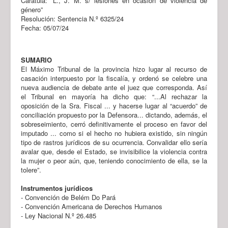
Carátula: “L., J. M. s/ lesiones en ocasión de violencia de
género”
Resolución: Sentencia N.º 6325/24
Fecha: 05/07/24
SUMARIO
El Máximo Tribunal de la provincia hizo lugar al recurso de
casación interpuesto por la fiscalía, y ordenó se celebre una
nueva audiencia de debate ante el juez que corresponda. Así
el Tribunal en mayoría ha dicho que: “...Al rechazar la
oposición de la Sra. Fiscal ... y hacerse lugar al “acuerdo” de
conciliación propuesto por la Defensora... dictando, además, el
sobreseimiento, cerró definitivamente el proceso en favor del
imputado ... como si el hecho no hubiera existido, sin ningún
tipo de rastros jurídicos de su ocurrencia. Convalidar ello sería
avalar que, desde el Estado, se invisibilice la violencia contra
la mujer o peor aún, que, teniendo conocimiento de ella, se la
tolere”.
Instrumentos jurídicos
- Convención de Belém Do Pará
- Convención Americana de Derechos Humanos
- Ley Nacional N.º 26.485