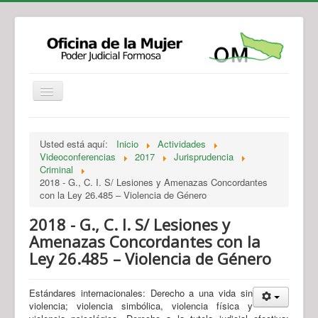
Institucional
Actividades
Jurisprudencia
Usted está aquí:
Inicio
Actividades
Legislación
Novedades
Videoconferencias
2017
Jurisprudencia
Criminal
Recursos y Servicios de Atención
Contacto
2018 - G., C. I. S/ Lesiones y Amenazas Concordantes
con la Ley 26.485 – Violencia de Género
2018 - G., C. I. S/ Lesiones y
Amenazas Concordantes con la
Ley 26.485 – Violencia de Género
Estándares internacionales: Derecho a una vida sin
violencia; violencia simbólica, violencia física y