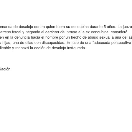
demanda de desalojo contra quien fuera su concubina durante 5 años. La jueza
terreno fiscal y negando el carácter de intrusa a la ex concubina, consideró
gen en la denuncia hacia el hombre por un hecho de abuso sexual a una de la
s hijas, una de ellas con discapacidad. En uso de una “adecuada perspectiva
plicable y rechazó la acción de desalojo instaurada.
Nación