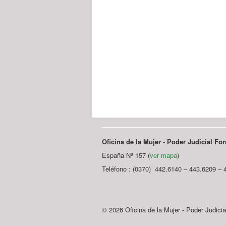
Oficina de la Mujer - Poder Judicial F
España Nº 157 (
ver mapa
)
Teléfono : (0370) 442.6140 – 443.6209 – 
© 2026 Oficina de la Mujer - Poder Judici