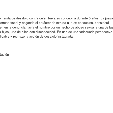
demanda de desalojo contra quien fuera su concubina durante 5 años. La jueza
terreno fiscal y negando el carácter de intrusa a la ex concubina, consideró
gen en la denuncia hacia el hombre por un hecho de abuso sexual a una de la
s hijas, una de ellas con discapacidad. En uso de una “adecuada perspectiva
plicable y rechazó la acción de desalojo instaurada.
Nación