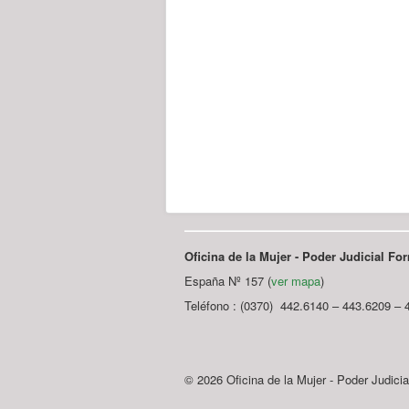
Oficina de la Mujer - Poder Judicial F
España Nº 157 (
ver mapa
)
Teléfono : (0370) 442.6140 – 443.6209 – 
© 2026 Oficina de la Mujer - Poder Judici