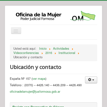
Institucional
Actividades
Jurisprudencia
Usted está aquí:
Inicio
Actividades
Legislación
Novedades
Videoconferencias
2016
Institucional
Ubicación y contacto
Recursos y Servicios de Atención
Contacto
Ubicación y contacto
España Nº 157 (
ver mapa
)
Teléfono : (0370) – 4426.140 – 4436.209 – 4426.490
oficinadelamujer@jusformosa.gob.ar
Revista con Perspectiva de Género