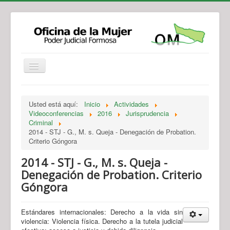
Institucional
Actividades
Jurisprudencia
Usted está aquí:
Inicio
Actividades
Legislación
Novedades
Videoconferencias
2016
Jurisprudencia
Criminal
Recursos y Servicios de Atención
Contacto
2014 - STJ - G., M. s. Queja - Denegación de Probation.
Criterio Góngora
2014 - STJ - G., M. s. Queja -
Denegación de Probation. Criterio
Góngora
Estándares internacionales: Derecho a la vida sin
violencia: Violencia física. Derecho a la tutela judicial