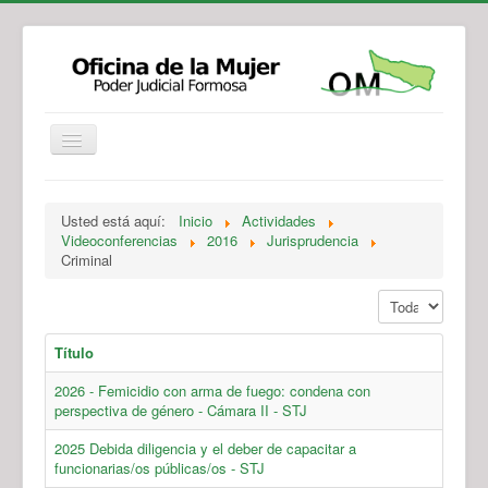
Institucional
Actividades
Jurisprudencia
Usted está aquí:
Inicio
Actividades
Legislación
Novedades
Videoconferencias
2016
Jurisprudencia
Criminal
Recursos y Servicios de Atención
Contacto
Mostrar #
Título
2026 - Femicidio con arma de fuego: condena con
perspectiva de género - Cámara II - STJ
2025 Debida diligencia y el deber de capacitar a
funcionarias/os públicas/os - STJ