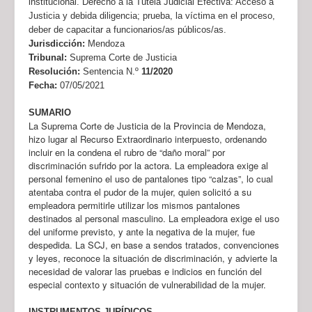
institucional. Derecho a la Tutela Judicial Efectiva: Acceso a
Justicia y debida diligencia; prueba, la víctima en el proceso,
deber de capacitar a funcionarios/as públicos/as.
Jurisdicción:
Mendoza
Tribunal:
Suprema Corte de Justicia
Resolución:
Sentencia N.º
11/2020
Fecha:
07/05/2021
SUMARIO
La Suprema Corte de Justicia de la Provincia de Mendoza,
hizo lugar al Recurso Extraordinario interpuesto, ordenando
incluir en la condena el rubro de “daño moral” por
discriminación sufrido por la actora. La empleadora exige al
personal femenino el uso de pantalones tipo “calzas”, lo cual
atentaba contra el pudor de la mujer, quien solicitó a su
empleadora permitirle utilizar los mismos pantalones
destinados al personal masculino. La empleadora exige el uso
del uniforme previsto, y ante la negativa de la mujer, fue
despedida. La SCJ, en base a sendos tratados, convenciones
y leyes, reconoce la situación de discriminación, y advierte la
necesidad de valorar las pruebas e indicios en función del
especial contexto y situación de vulnerabilidad de la mujer.
INSTRUMENTOS JURÍDICOS