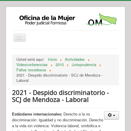
Institucional
Actividades
Jurisprudencia
Usted está aquí:
Inicio
Actividades
Legislación
Novedades
Videoconferencias
2015
Jurisprudencia
Fallos novedosos
Recursos y Servicios de Atención
Contacto
2021 - Despido discriminatorio - SCJ de Mendoza -
Laboral
2021 - Despido discriminatorio -
SCJ de Mendoza - Laboral
Estándares internacionales:
Derecho a la no
discriminación: Igualdad y no discriminación. Derecho
a la vida sin violencia: Violencia laboral, simbólica e