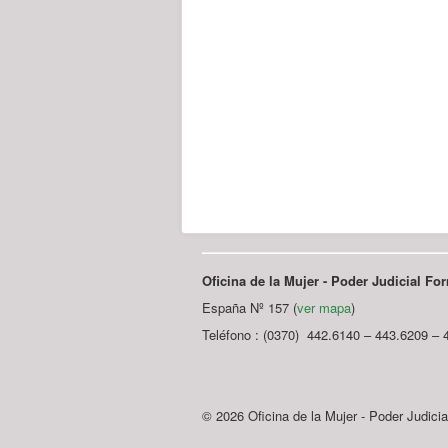
Oficina de la Mujer - Poder Judicial F
España Nº 157 (
ver mapa
)
Teléfono : (0370) 442.6140 – 443.6209 – 
© 2026 Oficina de la Mujer - Poder Judici