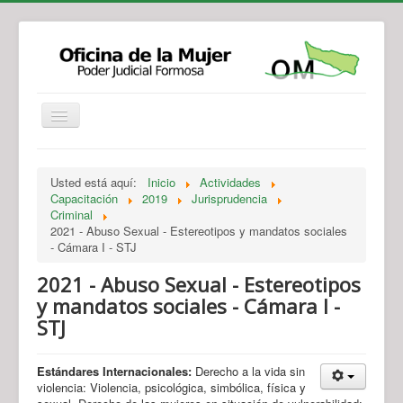
Institucional
Actividades
Jurisprudencia
Usted está aquí:
Inicio
Actividades
Legislación
Novedades
Capacitación
2019
Jurisprudencia
Criminal
Recursos y Servicios de Atención
Contacto
2021 - Abuso Sexual - Estereotipos y mandatos sociales
- Cámara I - STJ
2021 - Abuso Sexual - Estereotipos
y mandatos sociales - Cámara I -
STJ
Estándares Internacionales:
Derecho a la vida sin
violencia: Violencia, psicológica, simbólica, física y