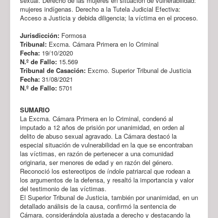
sexual. Derecho de las mujeres en situación de vulnerabilidad:
mujeres indígenas. Derecho a la Tutela Judicial Efectiva:
Acceso a Justicia y debida diligencia; la víctima en el proceso.
Jurisdicción:
Formosa
Tribunal:
Excma. Cámara Primera en lo Criminal
Fecha:
19/10/2020
N.º de Fallo:
15.569
Tribunal de Casación:
Excmo. Superior Tribunal de Justicia
Fecha:
31/08/2021
N.º de Fallo:
5701
SUMARIO
La Excma. Cámara Primera en lo Criminal, condenó al
imputado a 12 años de prisión por unanimidad, en orden al
delito de abuso sexual agravado. La Cámara destacó la
especial situación de vulnerabilidad en la que se encontraban
las víctimas, en razón de pertenecer a una comunidad
originaria, ser menores de edad y en razón del género.
Reconoció los estereotipos de índole patriarcal que rodean a
los argumentos de la defensa, y resaltó la importancia y valor
del testimonio de las víctimas.
El Superior Tribunal de Justicia, también por unanimidad, en un
detallado análisis de la causa, confirmó la sentencia de
Cámara, considerándola ajustada a derecho y destacando la