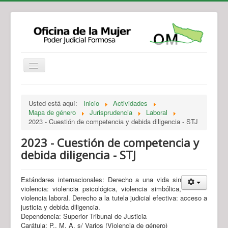
Institucional
Actividades
Jurisprudencia
Usted está aquí:
Inicio
Actividades
Legislación
Novedades
Mapa de género
Jurisprudencia
Laboral
2023 - Cuestión de competencia y debida diligencia - STJ
Recursos y Servicios de Atención
Contacto
2023 - Cuestión de competencia y
debida diligencia - STJ
Estándares internacionales: Derecho a una vida sin
violencia: violencia psicológica, violencia simbólica,
violencia laboral. Derecho a la tutela judicial efectiva: acceso a
justicia y debida diligencia.
Dependencia: Superior Tribunal de Justicia
Carátula: P., M. A. s/ Varios (Violencia de género)