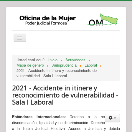
Institucional
Actividades
Jurisprudencia
Usted está aquí:
Inicio
Actividades
Legislación
Novedades
Mapa de género
Jurisprudencia
Laboral
2021 - Accidente in itinere y reconocimiento de
Recursos y Servicios de Atención
Contacto
vulnerabilidad - Sala I Laboral
2021 - Accidente in itinere y
reconocimiento de vulnerabilidad -
Sala I Laboral
Estándares Internacionales:
Derecho a la no
discriminación: Igualdad y no discriminación. Derecho
a la Tutela Judicial Efectiva: Acceso a Justicia y debida