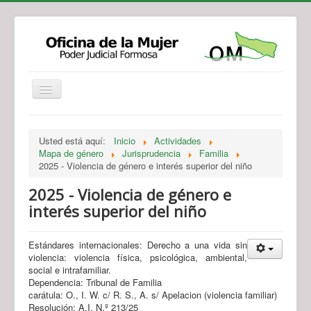
Institucional
Actividades
Jurisprudencia
Usted está aquí:
Inicio
Actividades
Legislación
Novedades
Mapa de género
Jurisprudencia
Familia
2025 - Violencia de género e interés superior del niño
Recursos y Servicios de Atención
Contacto
2025 - Violencia de género e
interés superior del niño
Estándares internacionales: Derecho a una vida sin
violencia: violencia física, psicológica, ambiental,
social e intrafamiliar.
Dependencia: Tribunal de Familia
carátula: O., I. W. c/ R. S., A. s/ Apelacion (violencia familiar)
Resolución: A.I. N.º 213/25