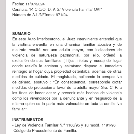
Fecha: 11/07/2024
Carátula: “P. C C/O, D. A S/ Violencia Familiar OVI”
Número de A.I /NºTomo: 971/24
SUMARIO
En éste Auto Interlocutorio, el Juez interviniente entendió que
la víctima envuelta en una dinámica familiar abusiva y de
maltrato resultó ser una adulta mayor, con indicadores de
violencia de naturaleza patrimonial, por ello, ordenó la
exclusión de sus familiares ( hijos, nietos y nuera) del lugar
donde residía la anciana y asimismo dispuso el inmediato
reintegro al hogar cuya propiedad ostentaba, además de otras
medidas de cuidado. El magistrado, aplicando la perspectiva
de género, sostuvo : “En consecuencia, corresponde dictar
medidas de protección a favor de la adulta mayor Sra. C. P. a
los fines de hacer cesar y prevenir más hechos de violencia
como los vivenciados por la denunciante y en resguardo de la
misma quien es la parte más vulnerable en toda la conflictiva
familiar.”
INSTRUMENTOS
- Ley de Violencia Familiar N.º 1160/95 y su modif. 1191/96.
-Código de Procedimiento de Familia.