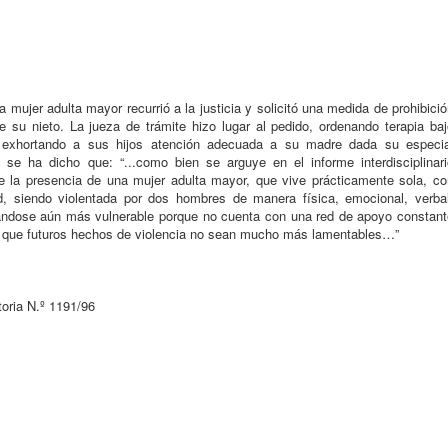
mujer adulta mayor recurrió a la justicia y solicitó una medida de prohibici
 su nieto. La jueza de trámite hizo lugar al pedido, ordenando terapia baj
 exhortando a sus hijos atención adecuada a su madre dada su especia
, se ha dicho que: “...como bien se arguye en el informe interdisciplinari
e la presencia de una mujer adulta mayor, que vive prácticamente sola, co
, siendo violentada por dos hombres de manera física, emocional, verbal
nándose aún más vulnerable porque no cuenta con una red de apoyo constant
r que futuros hechos de violencia no sean mucho más lamentables…”
toria N.º 1191/96