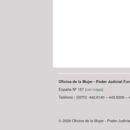
Oficina de la Mujer - Poder Judicial F
España Nº 157 (
ver mapa
)
Teléfono : (0370) 442.6140 – 443.6209 – 
© 2026 Oficina de la Mujer - Poder Judici