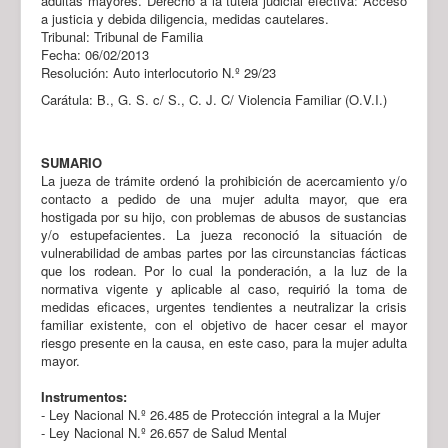
adultas mayores. Derecho a la tutela judicial efectiva: Acceso
a justicia y debida diligencia, medidas cautelares.
Tribunal: Tribunal de Familia
Fecha: 06/02/2013
Resolución: Auto interlocutorio N.º 29/23
Carátula: B., G. S. c/ S., C. J. C/ Violencia Familiar (O.V.I.)
SUMARIO
La jueza de trámite ordenó la prohibición de acercamiento y/o
contacto a pedido de una mujer adulta mayor, que era
hostigada por su hijo, con problemas de abusos de sustancias
y/o estupefacientes. La jueza reconoció la situación de
vulnerabilidad de ambas partes por las circunstancias fácticas
que los rodean. Por lo cual la ponderación, a la luz de la
normativa vigente y aplicable al caso, requirió la toma de
medidas eficaces, urgentes tendientes a neutralizar la crisis
familiar existente, con el objetivo de hacer cesar el mayor
riesgo presente en la causa, en este caso, para la mujer adulta
mayor.
Instrumentos:
- Ley Nacional N.º 26.485 de Protección integral a la Mujer
- Ley Nacional N.º 26.657 de Salud Mental