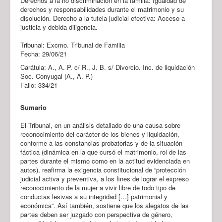
Derechos a la no discriminación en la familia: Igualdad de
derechos y responsabilidades durante el matrimonio y su
disolución. Derecho a la tutela judicial efectiva: Acceso a
justicia y debida diligencia.
Tribunal: Excmo. Tribunal de Familia
Fecha: 29/06/21
Carátula: A., A. P. c/ R., J. B. s/ Divorcio. Inc. de liquidación
Soc. Conyugal (A., A. P.)
Fallo: 334/21
Sumario
El Tribunal, en un análisis detallado de una causa sobre
reconocimiento del carácter de los bienes y liquidación,
conforme a las constancias probatorias y de la situación
fáctica (dinámica en la que cursó el matrimonio, rol de las
partes durante el mismo como en la actitud evidenciada en
autos), reafirma la exigencia constitucional de “protección
judicial activa y preventiva, a los fines de lograr el expreso
reconocimiento de la mujer a vivir libre de todo tipo de
conductas lesivas a su integridad […] patrimonial y
económica”. Así también, sostiene que los alegatos de las
partes deben ser juzgado con perspectiva de género,