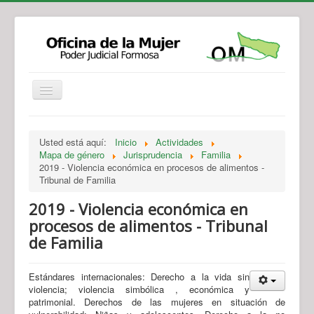
Institucional
Actividades
Jurisprudencia
Usted está aquí:
Inicio
Actividades
Legislación
Novedades
Mapa de género
Jurisprudencia
Familia
2019 - Violencia económica en procesos de alimentos -
Recursos y Servicios de Atención
Contacto
Tribunal de Familia
2019 - Violencia económica en
procesos de alimentos - Tribunal
de Familia
Estándares internacionales: Derecho a la vida sin
violencia; violencia simbólica , económica y
patrimonial. Derechos de las mujeres en situación de