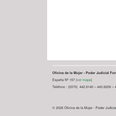
Oficina de la Mujer - Poder Judicial F
España Nº 157 (
ver mapa
)
Teléfono : (0370) 442.6140 – 443.6209 – 
© 2026 Oficina de la Mujer - Poder Judici