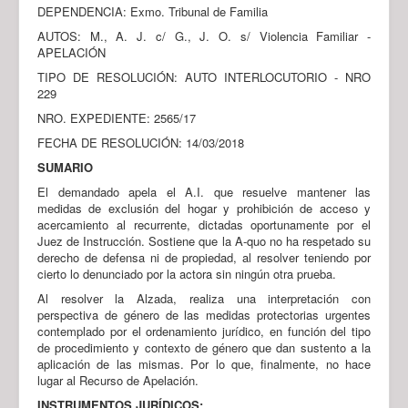
DEPENDENCIA: Exmo. Tribunal de Familia
AUTOS: M., A. J. c/ G., J. O. s/ Violencia Familiar -
APELACIÓN
TIPO DE RESOLUCIÓN: AUTO INTERLOCUTORIO - NRO
229
NRO. EXPEDIENTE: 2565/17
FECHA DE RESOLUCIÓN: 14/03/2018
SUMARIO
El demandado apela el A.I. que resuelve mantener las
medidas de exclusión del hogar y prohibición de acceso y
acercamiento al recurrente, dictadas oportunamente por el
Juez de Instrucción. Sostiene que la A-quo no ha respetado su
derecho de defensa ni de propiedad, al resolver teniendo por
cierto lo denunciado por la actora sin ningún otra prueba.
Al resolver la Alzada, realiza una interpretación con
perspectiva de género de las medidas protectorias urgentes
contemplado por el ordenamiento jurídico, en función del tipo
de procedimiento y contexto de género que dan sustento a la
aplicación de las mismas. Por lo que, finalmente, no hace
lugar al Recurso de Apelación.
INSTRUMENTOS JURÍDICOS: