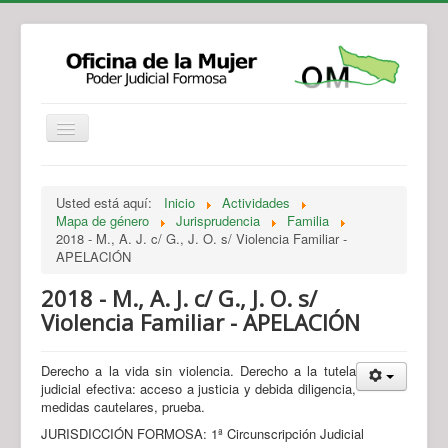
Institucional
Actividades
Jurisprudencia
Usted está aquí:
Inicio
Actividades
Legislación
Novedades
Mapa de género
Jurisprudencia
Familia
2018 - M., A. J. c/ G., J. O. s/ Violencia Familiar -
Recursos y Servicios de Atención
Contacto
APELACIÓN
2018 - M., A. J. c/ G., J. O. s/
Violencia Familiar - APELACIÓN
Derecho a la vida sin violencia. Derecho a la tutela
judicial efectiva: acceso a justicia y debida diligencia,
medidas cautelares, prueba.
JURISDICCIÓN FORMOSA: 1ª Circunscripción Judicial