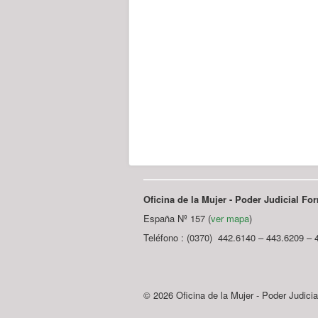
Oficina de la Mujer - Poder Judicial F
España Nº 157 (
ver mapa
)
Teléfono : (0370) 442.6140 – 443.6209 – 
© 2026 Oficina de la Mujer - Poder Judici