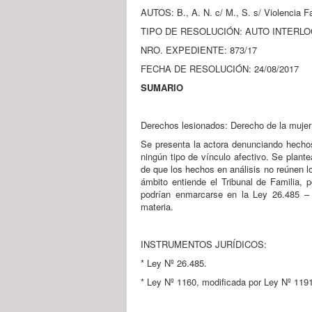
AUTOS: B., A. N. c/ M., S. s/ Violencia Fa
TIPO DE RESOLUCIÓN: AUTO INTERL
NRO. EXPEDIENTE: 873/17
FECHA DE RESOLUCIÓN: 24/08/2017
SUMARIO
Derechos lesionados: Derecho de la mujer a 
Se presenta la actora denunciando hechos 
ningún tipo de vínculo afectivo. Se plant
de que los hechos en análisis no reúnen l
ámbito entiende el Tribunal de Familia, 
podrían enmarcarse en la Ley 26.485 – 
materia.
INSTRUMENTOS JURÍDICOS:
* Ley Nº 26.485.
* Ley Nº 1160, modificada por Ley Nº 1191