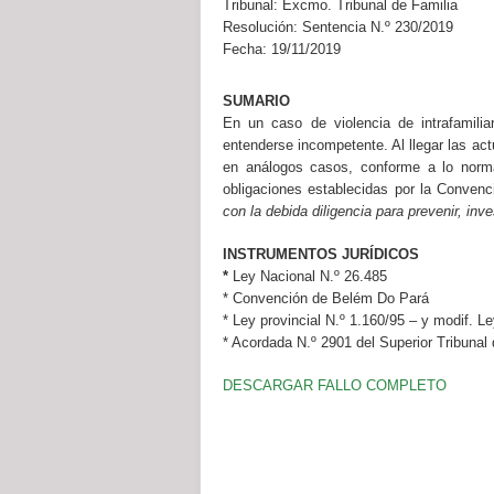
Tribunal:
Excmo. Tribunal de Familia
Resolución:
Sentencia N.º 230/2019
Fecha:
19/11/2019
SUMARIO
En un caso de violencia de intrafamili
entenderse incompetente. Al llegar las act
en análogos casos, conforme a lo norm
obligaciones establecidas por la Convenc
con la debida diligencia para prevenir, inve
INSTRUMENTOS JURÍDICOS
*
Ley Nacional N.º 26.485
* Convención de Belém Do Pará
* Ley provincial N.º 1.160/95 – y modif. L
* Acordada N.º 2901 del Superior Tribunal 
DESCARGAR FALLO COMPLETO