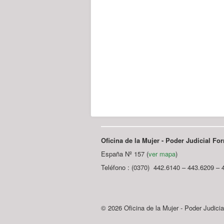
Oficina de la Mujer - Poder Judicial F
España Nº 157 (
ver mapa
)
Teléfono : (0370) 442.6140 – 443.6209 – 
© 2026 Oficina de la Mujer - Poder Judici