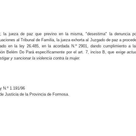
ar, la jueza de paz que previno en la misma, "desestima" la denuncia po
uaciones al Tribunal de Familia, la jueza exhorta al Juzgado de paz a proced
ado en la ley 26.485, en la acordada N.º 2901, dando cumplimiento a la
ión Belém Do Pará específicamente por el art. 7, inciso B, que exige
actua
stigar y sancionar la violencia contra la mujer.
ey N.º 1.191/96
de Justicia de la Provincia de Formosa.