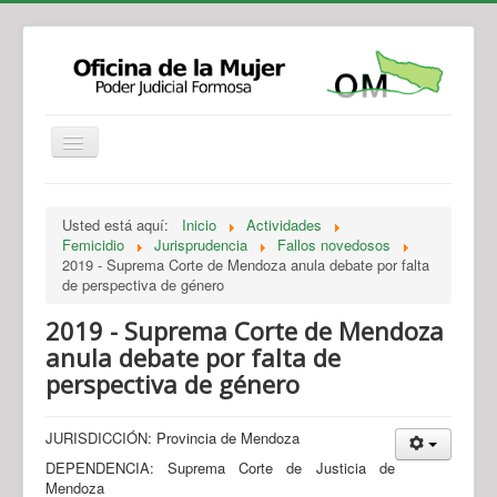
Institucional
Actividades
Jurisprudencia
Usted está aquí:
Inicio
Actividades
Legislación
Novedades
Femicidio
Jurisprudencia
Fallos novedosos
2019 - Suprema Corte de Mendoza anula debate por falta
Recursos y Servicios de Atención
Contacto
de perspectiva de género
2019 - Suprema Corte de Mendoza
anula debate por falta de
perspectiva de género
JURISDICCIÓN: Provincia de Mendoza
DEPENDENCIA: Suprema Corte de Justicia de
Mendoza