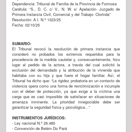
Dependencia: Tribunal de Familia de la Provincia de Formosa
Carátula: “S., D. C. c/ V., N. W. s/ Apelación- Juzgado de
Primera Instancia Civil, Comercial y del Trabajo- Clorinda”
Resolución: A.I. N.º 1323/25
Fecha: 02/10/25
SUMARIO:
El Tribunal revocó la resolución de primera instancia que
consideró no probados los extremos requeridos para la
procedencia de la medida cautelar y, consecuentemente, hizo
lugar al pedido de la actora, a través del cual solicitó la
exclusión del demandado y la atribución de la vivienda que
habitaba con su hija y que fuere el hogar familiar. Así, el
Tribunal ha dicho que: “La rigidez probatoria en un contexto de
violencia opera como una forma de revictimización e incumple
con el deber de protección, ya que exige a la víctima una
carga que es casi imposible de satisfacer en situaciones de
amenaza inminente. La prioridad innegociable debe ser
garantizar la seguridad física y psicológica…”
INSTRUMENTOS JURÍDICOS:
- Ley nacional N.º 26.485
- Convención de Belém Do Pará