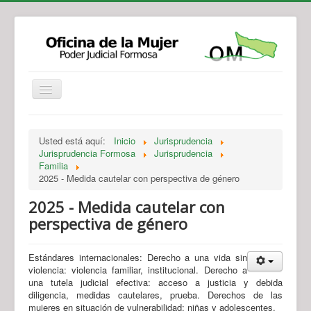
Institucional
Actividades
Jurisprudencia
Usted está aquí:
Inicio
Jurisprudencia
Legislación
Novedades
Jurisprudencia Formosa
Jurisprudencia
Familia
Recursos y Servicios de Atención
Contacto
2025 - Medida cautelar con perspectiva de género
2025 - Medida cautelar con
perspectiva de género
Estándares internacionales: Derecho a una vida sin
violencia: violencia familiar, institucional. Derecho a
una tutela judicial efectiva: acceso a justicia y debida
diligencia, medidas cautelares, prueba. Derechos de las
mujeres en situación de vulnerabilidad: niñas y adolescentes.