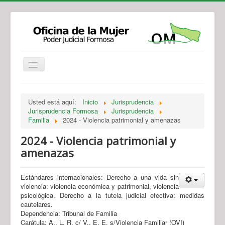
Institucional
Actividades
Jurisprudencia
Usted está aquí:
Inicio
Jurisprudencia
Legislación
Novedades
Jurisprudencia Formosa
Jurisprudencia
Familia
2024 - Violencia patrimonial y amenazas
Recursos y Servicios de Atención
Contacto
2024 - Violencia patrimonial y
amenazas
Estándares internacionales: Derecho a una vida sin
violencia: violencia económica y patrimonial, violencia
psicológica. Derecho a la tutela judicial efectiva: medidas
cautelares.
Dependencia: Tribunal de Familia
Carátula: A., L. R. c/ V., E. E. s/Violencia Familiar (OVI)