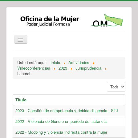
Institucional
Actividades
Jurisprudencia
Usted está aquí:
Inicio
Actividades
Legislación
Novedades
Videoconferencias
2023
Jurisprudencia
Laboral
Recursos y Servicios de Atención
Contacto
Mostrar #
Título
2023 - Cuestión de competencia y debida diligencia - STJ
2022 - Violencia de Género en período de lactancia
2022 - Moobing y violencia indirecta contra la mujer