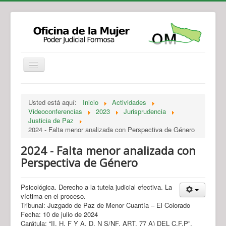
Institucional
Actividades
Jurisprudencia
Usted está aquí:
Inicio
Actividades
Legislación
Novedades
Videoconferencias
2023
Jurisprudencia
Justicia de Paz
Recursos y Servicios de Atención
Contacto
2024 - Falta menor analizada con Perspectiva de Género
2024 - Falta menor analizada con
Perspectiva de Género
Psicológica. Derecho a la tutela judicial efectiva. La
víctima en el proceso.
Tribunal: Juzgado de Paz de Menor Cuantía – El Colorado
Fecha: 10 de julio de 2024
Carátula: “II. H. F Y A. D. N S/NF. ART. 77 A) DEL C.F.P”.