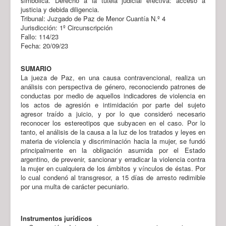
simbólica. Derecho a la tutela judicial efectiva: acceso a
justicia y debida diligencia.
Tribunal: Juzgado de Paz de Menor Cuantía N.º 4
Jurisdicción: 1º Circunscripción
Fallo: 114/23
Fecha: 20/09/23
SUMARIO
La jueza de Paz, en una causa contravencional, realiza un
análisis con perspectiva de género, reconociendo patrones de
conductas por medio de aquellos indicadores de violencia en
los actos de agresión e intimidación por parte del sujeto
agresor traído a juicio, y por lo que consideró necesario
reconocer los estereotipos que subyacen en el caso. Por lo
tanto, el análisis de la causa a la luz de los tratados y leyes en
materia de violencia y discriminación hacia la mujer, se fundó
principalmente en la obligación asumida por el Estado
argentino, de prevenir, sancionar y erradicar la violencia contra
la mujer en cualquiera de los ámbitos y vínculos de éstas. Por
lo cual condenó al transgresor, a 15 días de arresto redimible
por una multa de carácter pecuniario.
Instrumentos jurídicos