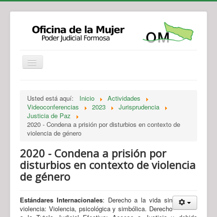
Institucional
Actividades
Jurisprudencia
Usted está aquí:
Inicio
Actividades
Legislación
Novedades
Videoconferencias
2023
Jurisprudencia
Justicia de Paz
Recursos y Servicios de Atención
Contacto
2020 - Condena a prisión por disturbios en contexto de
violencia de género
2020 - Condena a prisión por
disturbios en contexto de violencia
de género
Estándares Internacionales
: Derecho a la vida sin
violencia: Violencia, psicológica y simbólica. Derecho