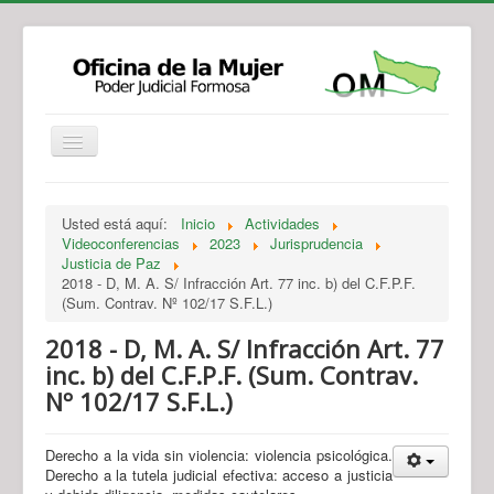
Institucional
Actividades
Jurisprudencia
Usted está aquí:
Inicio
Actividades
Legislación
Novedades
Videoconferencias
2023
Jurisprudencia
Justicia de Paz
Recursos y Servicios de Atención
Contacto
2018 - D, M. A. S/ Infracción Art. 77 inc. b) del C.F.P.F.
(Sum. Contrav. Nº 102/17 S.F.L.)
2018 - D, M. A. S/ Infracción Art. 77
inc. b) del C.F.P.F. (Sum. Contrav.
Nº 102/17 S.F.L.)
Derecho a la vida sin violencia: violencia psicológica.
Derecho a la tutela judicial efectiva: acceso a justicia