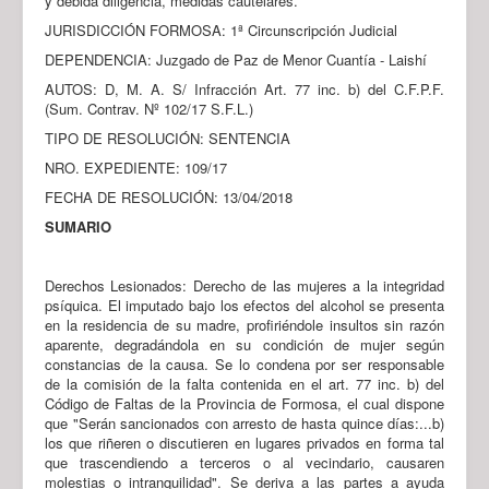
y debida diligencia, medidas cautelares.
JURISDICCIÓN FORMOSA: 1ª Circunscripción Judicial
DEPENDENCIA: Juzgado de Paz de Menor Cuantía - Laishí
AUTOS: D, M. A. S/ Infracción Art. 77 inc. b) del C.F.P.F.
(Sum. Contrav. Nº 102/17 S.F.L.)
TIPO DE RESOLUCIÓN: SENTENCIA
NRO. EXPEDIENTE: 109/17
FECHA DE RESOLUCIÓN: 13/04/2018
SUMARIO
Derechos Lesionados: Derecho de las mujeres a la integridad
psíquica. El imputado bajo los efectos del alcohol se presenta
en la residencia de su madre, profiriéndole insultos sin razón
aparente, degradándola en su condición de mujer según
constancias de la causa. Se lo condena por ser responsable
de la comisión de la falta contenida en el art. 77 inc. b) del
Código de Faltas de la Provincia de Formosa, el cual dispone
que "Serán sancionados con arresto de hasta quince días:...b)
los que riñeren o discutieren en lugares privados en forma tal
que trascendiendo a terceros o al vecindario, causaren
molestias o intranquilidad". Se deriva a las partes a ayuda