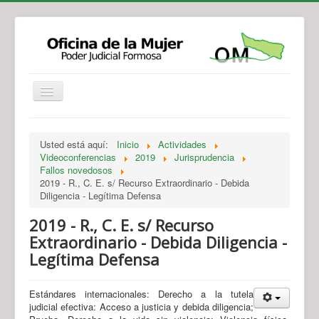
Institucional
Actividades
Jurisprudencia
Usted está aquí:
Inicio
Actividades
Legislación
Novedades
Videoconferencias
2019
Jurisprudencia
Fallos novedosos
Recursos y Servicios de Atención
Contacto
2019 - R., C. E. s/ Recurso Extraordinario - Debida
Diligencia - Legítima Defensa
2019 - R., C. E. s/ Recurso
Extraordinario - Debida Diligencia -
Legítima Defensa
Estándares internacionales: Derecho a la tutela
judicial efectiva: Acceso a justicia y debida diligencia;