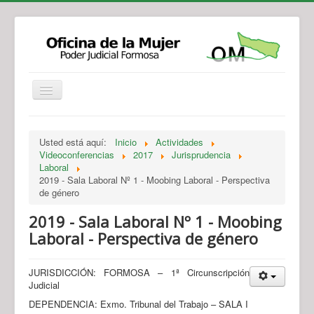
Institucional
Actividades
Jurisprudencia
Usted está aquí:
Inicio
Actividades
Legislación
Novedades
Videoconferencias
2017
Jurisprudencia
Laboral
Recursos y Servicios de Atención
Contacto
2019 - Sala Laboral Nº 1 - Moobing Laboral - Perspectiva
de género
2019 - Sala Laboral Nº 1 - Moobing
Laboral - Perspectiva de género
JURISDICCIÓN: FORMOSA – 1ª Circunscripción
Judicial
DEPENDENCIA: Exmo. Tribunal del Trabajo – SALA I