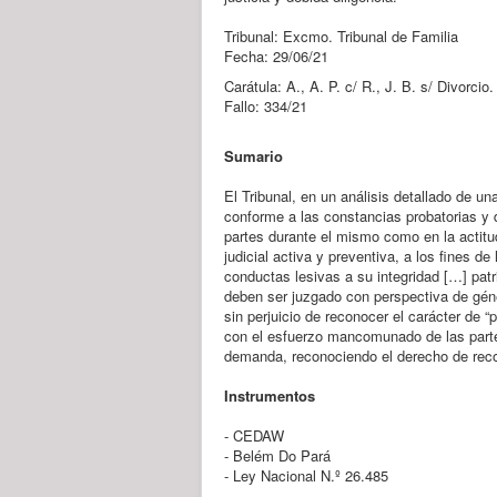
Tribunal: Excmo. Tribunal de Familia
Fecha: 29/06/21
Carátula: A., A. P. c/ R., J. B. s/ Divorcio
Fallo: 334/21
Sumario
El Tribunal, en un análisis detallado de u
conforme a las constancias probatorias y d
partes durante el mismo como en la actitud
judicial activa y preventiva, a los fines de
conductas lesivas a su integridad […] pat
deben ser juzgado con perspectiva de géne
sin perjuicio de reconocer el carácter de 
con el esfuerzo mancomunado de las partes.
demanda, reconociendo el derecho de rec
Instrumentos
- CEDAW
- Belém Do Pará
- Ley Nacional N.º 26.485