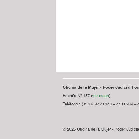
Oficina de la Mujer - Poder Judicial F
España Nº 157 (
ver mapa
)
Teléfono : (0370) 442.6140 – 443.6209 – 
© 2026 Oficina de la Mujer - Poder Judici