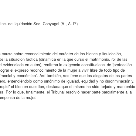
. Inc. de liquidación Soc. Conyugal (A., A. P.)
na causa sobre reconocimiento del carácter de los bienes y liquidación,
e la situación fáctica (dinámica en la que cursó el matrimonio, rol de las
 evidenciada en autos), reafirma la exigencia constitucional de “protección
 lograr el expreso reconocimiento de la mujer a vivir libre de todo tipo de
rimonial y económica”. Así también, sostiene que los alegatos de las partes
ro, entendiéndolo como sinónimo de igualad, equidad y no discriminación y,
“propio” el bien en cuestión, destaca que el mismo ha sido forjado y mantenido
 Por lo que, finalmente, el Tribunal resolvió hacer parte parcialmente a la
ompensa de la mujer.