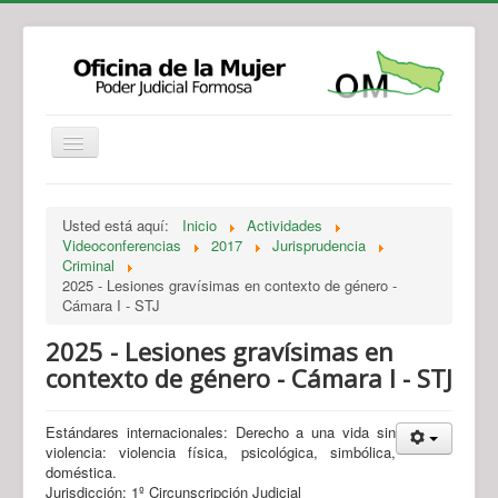
Institucional
Actividades
Jurisprudencia
Usted está aquí:
Inicio
Actividades
Legislación
Novedades
Videoconferencias
2017
Jurisprudencia
Criminal
Recursos y Servicios de Atención
Contacto
2025 - Lesiones gravísimas en contexto de género -
Cámara I - STJ
2025 - Lesiones gravísimas en
contexto de género - Cámara I - STJ
Estándares internacionales: Derecho a una vida sin
violencia: violencia física, psicológica, simbólica,
doméstica.
Jurisdicción: 1º Circunscripción Judicial