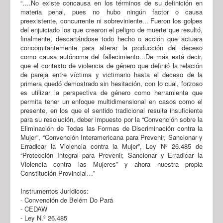
“….No existe concausa en los términos de su definición en
materia penal, pues no hubo ningún factor o causa
preexistente, concurrente ni sobreviniente... Fueron los golpes
del enjuiciado los que crearon el peligro de muerte que resultó,
finalmente, descartándose todo hecho o acción que actuara
concomitantemente para alterar la producción del deceso
como causa autónoma del fallecimiento...De más está decir,
que el contexto de violencia de género que definió la relación
de pareja entre víctima y victimario hasta el deceso de la
primera quedó demostrado sin hesitación, con lo cual, forzoso
es utilizar la perspectiva de género como herramienta que
permita tener un enfoque multidimensional en casos como el
presente, en los que el sentido tradicional resulta insuficiente
para su resolución, deber impuesto por la “Convención sobre la
Eliminación de Todas las Formas de Discriminación contra la
Mujer”, “Convención Interamericana para Prevenir, Sancionar y
Erradicar la Violencia contra la Mujer”, Ley Nº 26.485 de
“Protección Integral para Prevenir, Sancionar y Erradicar la
Violencia contra las Mujeres” y ahora nuestra propia
Constitución Provincial…”
Instrumentos Jurídicos:
- Convención de Belém Do Pará
- CEDAW
- Ley N.º 26.485