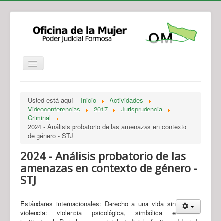
Institucional
Actividades
Jurisprudencia
Usted está aquí:
Inicio
Actividades
Legislación
Novedades
Videoconferencias
2017
Jurisprudencia
Criminal
Recursos y Servicios de Atención
Contacto
2024 - Análisis probatorio de las amenazas en contexto
de género - STJ
2024 - Análisis probatorio de las
amenazas en contexto de género -
STJ
Estándares internacionales: Derecho a una vida sin
violencia: violencia psicológica, simbólica e