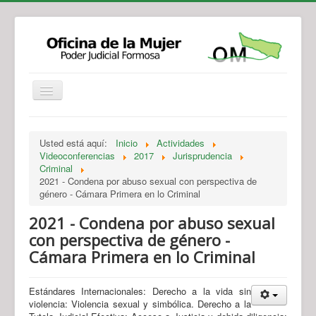
Institucional
Actividades
Jurisprudencia
Usted está aquí:
Inicio
Actividades
Legislación
Novedades
Videoconferencias
2017
Jurisprudencia
Criminal
Recursos y Servicios de Atención
Contacto
2021 - Condena por abuso sexual con perspectiva de
género - Cámara Primera en lo Criminal
2021 - Condena por abuso sexual
con perspectiva de género -
Cámara Primera en lo Criminal
Estándares Internacionales: Derecho a la vida sin
violencia: Violencia sexual y simbólica. Derecho a la