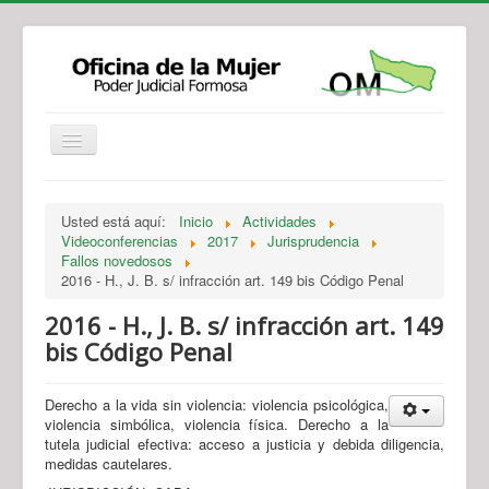
Institucional
Actividades
Jurisprudencia
Usted está aquí:
Inicio
Actividades
Legislación
Novedades
Videoconferencias
2017
Jurisprudencia
Fallos novedosos
Recursos y Servicios de Atención
Contacto
2016 - H., J. B. s/ infracción art. 149 bis Código Penal
2016 - H., J. B. s/ infracción art. 149
bis Código Penal
Derecho a la vida sin violencia: violencia psicológica,
violencia simbólica, violencia física. Derecho a la
tutela judicial efectiva: acceso a justicia y debida diligencia,
medidas cautelares.