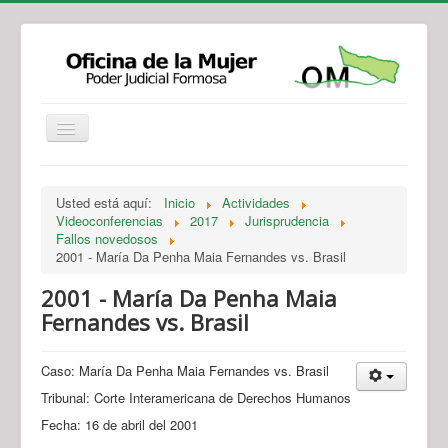
Institucional
Actividades
Jurisprudencia
Usted está aquí:
Inicio
Actividades
Legislación
Novedades
Videoconferencias
2017
Jurisprudencia
Fallos novedosos
Recursos y Servicios de Atención
Contacto
2001 - María Da Penha Maia Fernandes vs. Brasil
2001 - María Da Penha Maia
Fernandes vs. Brasil
Caso: María Da Penha Maia Fernandes vs. Brasil
Tribunal: Corte Interamericana de Derechos Humanos
Fecha: 16 de abril del 2001