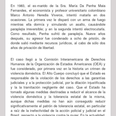
En 1983, el ex-marido de la Sra. María Da Penha Maia
Fernandes, el economista y profesor universitario colombiano
Marco Antonio Heredia Viveros, intentó matarla en dos
ocasiones. La primera vez le disparó con un arma de fuego
mientras ella dormía y simulando un asalto, causándole
paraplejia irreversible; y en la segunda intentó electrocutarla.
Como resultado, Penha sufrió de paraplejía. Nueve años
después, su agresor fue condenado a ocho de prisión, de
donde salió mediante recursos jurídicos, al cabo de sólo dos
años de privación de libertad.
El caso llegó a la Comisión Interamericana de Derechos
Humanos de la Organización de Estados Americanos (OEA) y
fue considerado, por primera vez en la historia un crimen de
violencia doméstica. El Alto Cuerpo concluyó que el Estado es
responsable de la violación de los derechos a las garantías
judiciales y a la protección judicial, por la dilación injustificada
y la la tramitación negligente del caso. Que el Estado ha
tomado algunas medidas destinadas a reducir el alcance de la
violencia doméstica y la tolerancia estatal de la misma,
aunque dichas medidas no han aún conseguido reducir
significativamente el patrón de tolerancia estatal, en particular
a raíz de la inefectividad de la acción policial y judicial en el
Brasil, respecto a la violencia contra la mujer. En la actualidad,