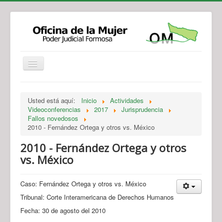
Institucional
Actividades
Jurisprudencia
Usted está aquí:
Inicio
Actividades
Legislación
Novedades
Videoconferencias
2017
Jurisprudencia
Fallos novedosos
Recursos y Servicios de Atención
Contacto
2010 - Fernández Ortega y otros vs. México
2010 - Fernández Ortega y otros
vs. México
Caso: Fernández Ortega y otros vs. México
Tribunal: Corte Interamericana de Derechos Humanos
Fecha: 30 de agosto del 2010