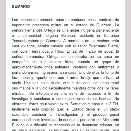
SUMARIO
Los hechos del presente caso se producen en un contexto de
importante presencia militar en el estado de Guerrero. La
señora Fernández Ortega es una mujer indígena perteneciente
a la comunidad indígena Me’phaa, residente en Barranca
Tecoani, estado de Guerrero. Al momento de los hechos tenía
casi 25 años, estaba casada con el señor Prisciliano Sierra,
con quien tenía cuatro hijos. El 22 de marzo de 2002, la
señora Fernández Ortega se encontraba en su casa en
compañía de sus cuatro hijos, cuando un grupo de
aproximadamente once militares, vestidos con uniformes y
portando armas, ingresaron a su casa. Uno de ellos la tomó de
las manos y, apuntándole con el arma, le dijo que se tirara al
suelo. Una vez en el suelo, otro militar con una mano tomó
sus manos y la violó sexualmente mientras otros dos militares
miraban. Se interpusieron una serie de recursos a fin de
investigar y sancionar a los responsables de los hechos. No
obstante, éstos no tuvieron éxito. Sometido el caso a la CIDH,
finalmente ésta dispuso que: el Estado debía en un plazo
razonable conducir la investigación y el proceso penal
correspondiente; investigar la conducta por parte del Ministerio
Público que dificultó la recepción de la denuncia; adoptar, en
un plazo razonable, las reformas legislativas pertinentes para