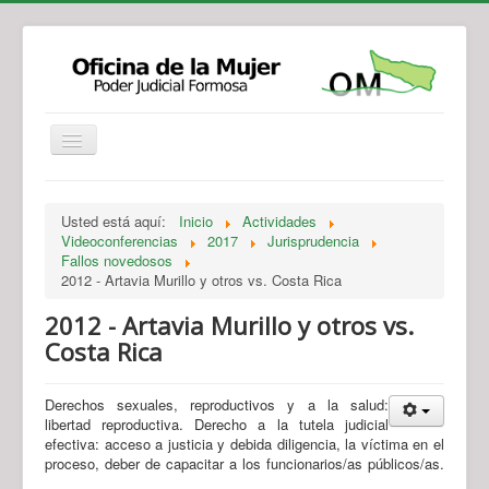
Institucional
Actividades
Jurisprudencia
Usted está aquí:
Inicio
Actividades
Legislación
Novedades
Videoconferencias
2017
Jurisprudencia
Fallos novedosos
Recursos y Servicios de Atención
Contacto
2012 - Artavia Murillo y otros vs. Costa Rica
2012 - Artavia Murillo y otros vs.
Costa Rica
Derechos sexuales, reproductivos y a la salud:
libertad reproductiva. Derecho a la tutela judicial
efectiva: acceso a justicia y debida diligencia, la víctima en el
proceso, deber de capacitar a los funcionarios/as públicos/as.