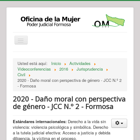
Institucional
Actividades
Jurisprudencia
Usted está aquí:
Inicio
Actividades
Legislación
Novedades
Videoconferencias
2016
Jurisprudencia
Civil
Recursos y Servicios de Atención
Contacto
2020 - Daño moral con perspectiva de género - JCC N.º 2
- Formosa
2020 - Daño moral con perspectiva
de género - JCC N.º 2 - Formosa
Estándares internacionales:
Derecho a la vida sin
violencia: violencia psicológica y simbólica. Derecho
a la tutela judicial efectiva: Acceso a justicia y debida
diligencia, la víctima en el proceso.