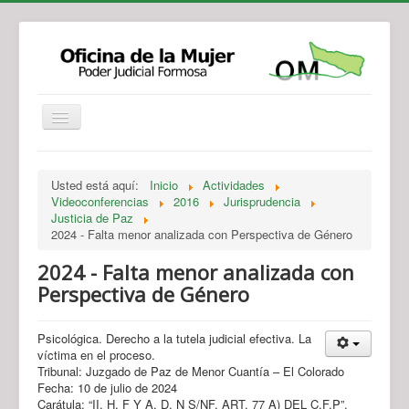
Institucional
Actividades
Jurisprudencia
Usted está aquí:
Inicio
Actividades
Legislación
Novedades
Videoconferencias
2016
Jurisprudencia
Justicia de Paz
Recursos y Servicios de Atención
Contacto
2024 - Falta menor analizada con Perspectiva de Género
2024 - Falta menor analizada con
Perspectiva de Género
Psicológica. Derecho a la tutela judicial efectiva. La
víctima en el proceso.
Tribunal: Juzgado de Paz de Menor Cuantía – El Colorado
Fecha: 10 de julio de 2024
Carátula: “II. H. F Y A. D. N S/NF. ART. 77 A) DEL C.F.P”.