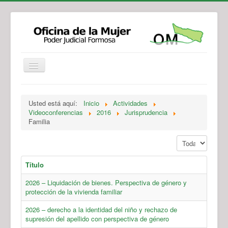
Institucional
Actividades
Jurisprudencia
Usted está aquí:
Inicio
Actividades
Legislación
Novedades
Videoconferencias
2016
Jurisprudencia
Familia
Recursos y Servicios de Atención
Contacto
Mostrar #
Título
2026 – Liquidación de bienes. Perspectiva de género y
protección de la vivienda familiar
2026 – derecho a la identidad del niño y rechazo de
supresión del apellido con perspectiva de género