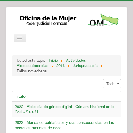
Institucional
Actividades
Jurisprudencia
Usted está aquí:
Inicio
Actividades
Legislación
Novedades
Videoconferencias
2016
Jurisprudencia
Fallos novedosos
Recursos y Servicios de Atención
Contacto
Mostrar #
Título
2022 - Violencia de género digital - Cámara Nacional en lo
Civil - Sala M
2022 - Mandatos patriarcales y sus consecuencias en las
personas menores de edad