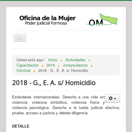
Institucional
Actividades
Jurisprudencia
Usted está aquí:
Inicio
Actividades
Legislación
Novedades
Capacitación
2019
Jurisprudencia
Criminal
2018 - G., E. A. s/ Homicidio
Recursos y Servicios de Atención
Contacto
2018 - G., E. A. s/ Homicidio
Estándares internacionales: Derecho a una vida sin
violencia; violencia simbólica, violencia física y
violencia psicológica. Derecho a la tutela judicial efectiva;
prueba, acceso a justicia y debida diligencia.
DETALLE