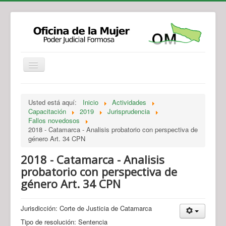
Institucional
Actividades
Jurisprudencia
Usted está aquí:
Inicio
Actividades
Legislación
Novedades
Capacitación
2019
Jurisprudencia
Fallos novedosos
Recursos y Servicios de Atención
Contacto
2018 - Catamarca - Analisis probatorio con perspectiva de
género Art. 34 CPN
2018 - Catamarca - Analisis
probatorio con perspectiva de
género Art. 34 CPN
Jurisdicción: Corte de Justicia de Catamarca
Tipo de resolución: Sentencia