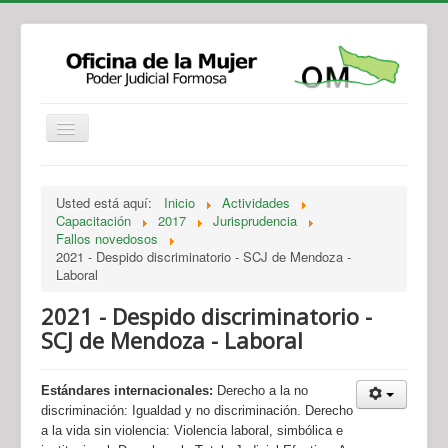
Institucional
Actividades
Jurisprudencia
Usted está aquí:
Inicio
Actividades
Legislación
Novedades
Capacitación
2017
Jurisprudencia
Fallos novedosos
Recursos y Servicios de Atención
Contacto
2021 - Despido discriminatorio - SCJ de Mendoza -
Laboral
2021 - Despido discriminatorio -
SCJ de Mendoza - Laboral
Estándares internacionales:
Derecho a la no
discriminación: Igualdad y no discriminación. Derecho
a la vida sin violencia: Violencia laboral, simbólica e