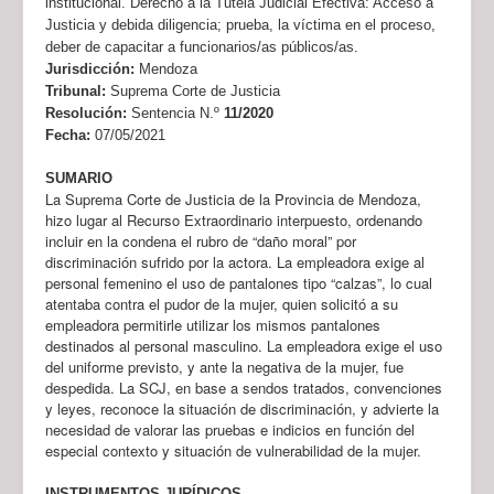
institucional. Derecho a la Tutela Judicial Efectiva: Acceso a
Justicia y debida diligencia; prueba, la víctima en el proceso,
deber de capacitar a funcionarios/as públicos/as.
Jurisdicción:
Mendoza
Tribunal:
Suprema Corte de Justicia
Resolución:
Sentencia N.º
11/2020
Fecha:
07/05/2021
SUMARIO
La Suprema Corte de Justicia de la Provincia de Mendoza,
hizo lugar al Recurso Extraordinario interpuesto, ordenando
incluir en la condena el rubro de “daño moral” por
discriminación sufrido por la actora. La empleadora exige al
personal femenino el uso de pantalones tipo “calzas”, lo cual
atentaba contra el pudor de la mujer, quien solicitó a su
empleadora permitirle utilizar los mismos pantalones
destinados al personal masculino. La empleadora exige el uso
del uniforme previsto, y ante la negativa de la mujer, fue
despedida. La SCJ, en base a sendos tratados, convenciones
y leyes, reconoce la situación de discriminación, y advierte la
necesidad de valorar las pruebas e indicios en función del
especial contexto y situación de vulnerabilidad de la mujer.
INSTRUMENTOS JURÍDICOS