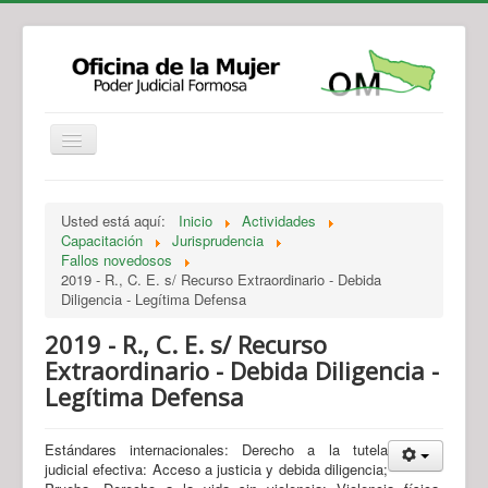
Institucional
Actividades
Jurisprudencia
Usted está aquí:
Inicio
Actividades
Legislación
Novedades
Capacitación
Jurisprudencia
Fallos novedosos
Recursos y Servicios de Atención
Contacto
2019 - R., C. E. s/ Recurso Extraordinario - Debida
Diligencia - Legítima Defensa
2019 - R., C. E. s/ Recurso
Extraordinario - Debida Diligencia -
Legítima Defensa
Estándares internacionales: Derecho a la tutela
judicial efectiva: Acceso a justicia y debida diligencia;